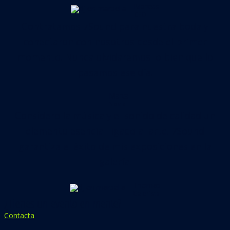
Marcos
CEO
Contratamos 7Sound para nuestra boda y
conectaron con nosotros desde el primer
momento. Nunca olvidaremos lo bien que lo
pasamos ese día.
Marta
Novia
Considero la música y el sonido de calidad un
elemento esencial ligado al arte. 7Sound
garantiza el éxito de mis exposiciones en la
galería.
Thomas
Galerista
¿Tienes un evento en mente?
Contacta