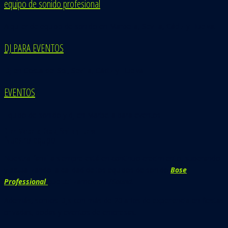
equipo de sonido profesional
Alquiler de equipo de sonido en Marbella, Sevilla, Cádiz y Huelva.
DJ PARA EVENTOS
Dj en Costa del Sol, Sevilla, Cádiz y Huelva
EVENTOS
Equipo de sonido y dj en Marbella para eventos
Dj en Marbella, Cádiz, Sevilla y Huelva
Nuestro equipo
Nuestra familia siempre está en continuo crecimiento, superando
y actualizando la calidad de los equipos de sonido
Bose
Professional
que utilizamos en
7Sound.
Además, somos Djs con más de 20 años de experiencia en fiestas
privadas, bodas y eventos de empresas.