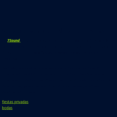
Sonido profesional y dj en Marbella para eventos
En
7Sound
ofrecemos servicio de Dj
en Marbella, Sevilla, Cádiz y
Huelva. También puedes
alquilar equipo de sonido profesional
Bose Pro con DJ
para fiestas privadas, bodas, eventos de
empresa etc.
Además, nos dedicamos al asesoramiento y ambientación
musical de cualquier tipo de acontecimiento. Planificamos la
música de tu evento, haciéndote partícipe en todo momento. De
esta forma, garantizamos un servicio de calidad, diseñado
especialmente para ti.
fiestas privadas
bodas