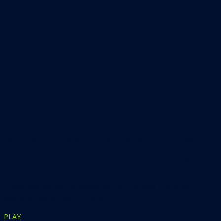
Nuestra pasión
La música y el sonido
La música y el sonido profesional de calidad es nuestra pasión.
La pasión nos impulsa a superarnos. Por ello, siempre logramos
que tu experiencia sea única.
Ofrecemos equipos de sonido profesional
Bose Pro
, Dj en
Marbella, Sevilla, Cádiz y Huelva.
PLAY