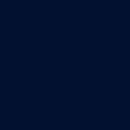
Fiesta privada en Costa del Sol
He contratado 7Sound para 2 eventos
corporativos de presentación de productos y fue
toda una experiencia de profesionalidad.