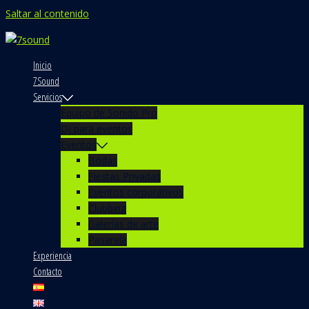
Saltar al contenido
Inicio
7Sound
Servicios
Equipo de Sonido Pro
Dj para eventos
Eventos
Bodas
Fiestas Privadas
Eventos corporativos
Clubbing
Galerías de arte
Pasarela
Experiencia
Contacto