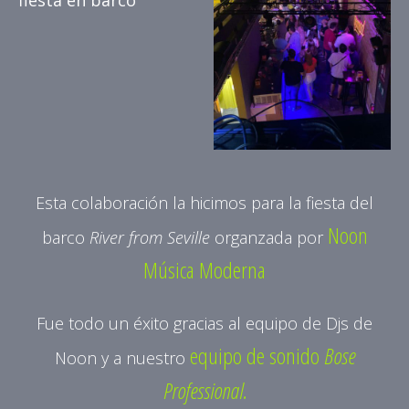
Esta colaboración la hicimos para la fiesta del
Noon
barco
River from Seville
organzada por
Música Moderna
Fue todo un éxito gracias al equipo de Djs de
equipo de sonido
Bose
Noon y a nuestro
Professional.